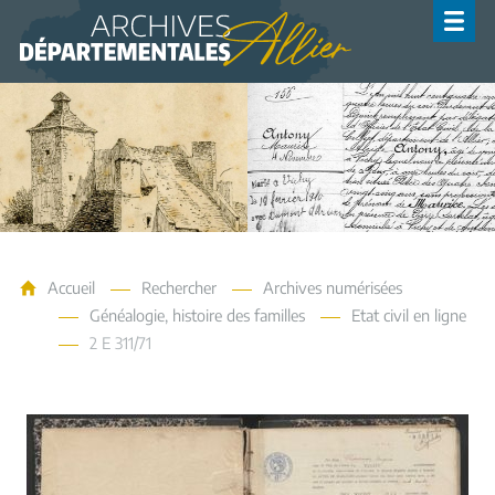
Archives de l'Allier
Accueil
Rechercher
Archives numérisées
Généalogie, histoire des familles
Etat civil en ligne
2 E 311/71