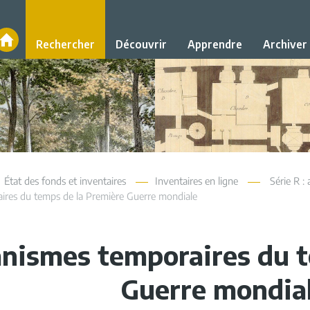
Accueil
Rechercher
Découvrir
Apprendre
Archiver
État des fonds et inventaires
Inventaires en ligne
Série R : 
ires du temps de la Première Guerre mondiale
nismes temporaires du t
Guerre mondia