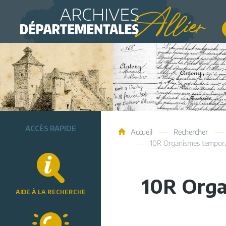
Archives de l'Allier
ACCÈS RAPIDE
Accueil
Rechercher
10R Organismes tempora
10R Orga
AIDE À LA RECHERCHE