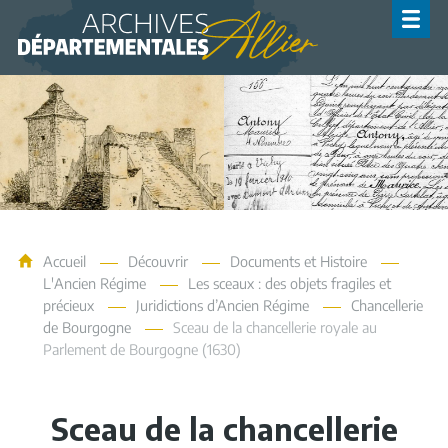
Archives de l'Allier
Accueil
Découvrir
Documents et Histoire
L'Ancien Régime
Les sceaux : des objets fragiles et
précieux
Juridictions d’Ancien Régime
Chancellerie
de Bourgogne
Sceau de la chancellerie royale au
Parlement de Bourgogne (1630)
Sceau de la chancellerie