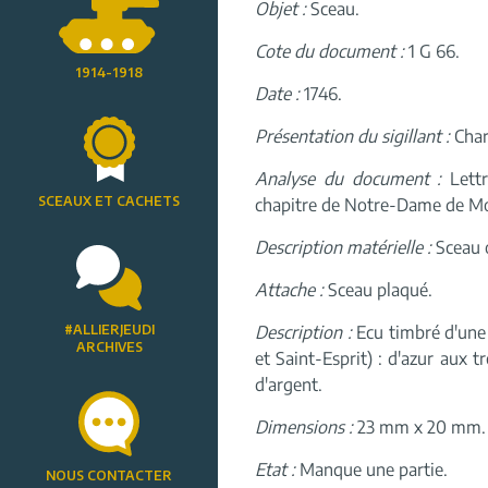
Objet :
Sceau.
Cote du document :
1 G 66.
1914-1918
Date :
1746.
Présentation du sigillant :
Char
Analyse du document :
Lettr
SCEAUX ET CACHETS
chapitre de Notre-Dame de Mou
Description matérielle :
Sceau o
Attache :
Sceau plaqué.
#ALLIERJEUDI
Description :
Ecu timbré d'une 
ARCHIVES
et Saint-Esprit) : d'azur aux t
d'argent.
Dimensions :
23 mm x 20 mm.
Etat :
Manque une partie.
NOUS CONTACTER