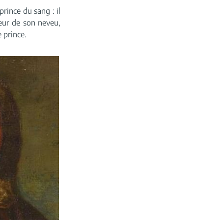
rince du sang : il
eur de son neveu,
 prince.