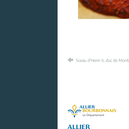
Sceau d'Henri II, duc de Mont
Allier, le départe