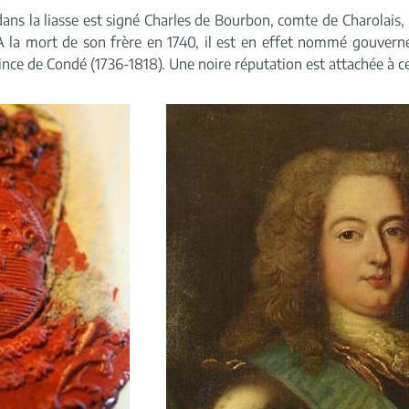
s la liasse est signé Charles de Bourbon, comte de Charolais, p
 la mort de son frère en 1740, il est en effet nommé gouvern
nce de Condé (1736-1818). Une noire réputation est attachée à ce