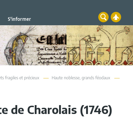
S'informer
ts fragiles et précieux
Haute noblesse, grands féodaux
e de Charolais (1746)