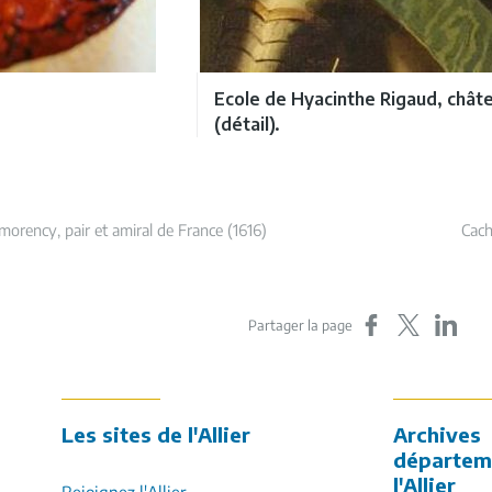
Ecole de Hyacinthe Rigaud, châte
(détail).
morency, pair et amiral de France (1616)
Cach
Partager sur Faceboo
Partager sur X
Partager s
Partager la page
ment
Les sites de l'Allier
Archives
départem
l'Allier
Rejoignez l'Allier