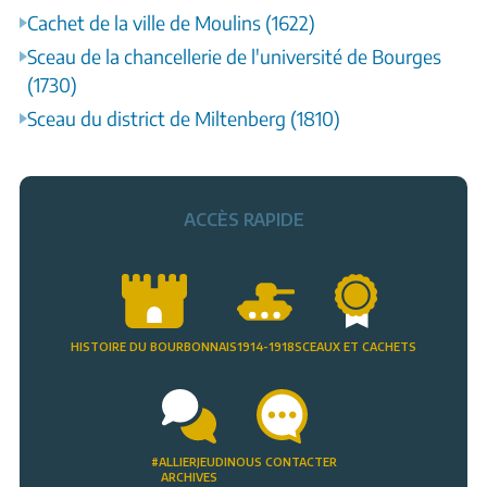
Cachet de la ville de Moulins (1622)
Sceau de la chancellerie de l'université de Bourges
(1730)
Sceau du district de Miltenberg (1810)
ACCÈS RAPIDE
HISTOIRE DU BOURBONNAIS
1914-1918
SCEAUX ET CACHETS
#ALLIERJEUDI
NOUS CONTACTER
ARCHIVES