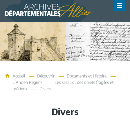
Archives de l'Allier
Accueil
Découvrir
Documents et Histoire
L'Ancien Régime
Les sceaux : des objets fragiles et
précieux
Divers
Divers