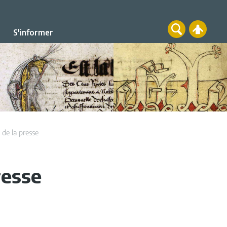
S'informer
 de la presse
resse