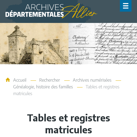
Archives de l'Allier
Accueil
Rechercher
Archives numérisées
Généalogie, histoire des familles
Tables et registres
matricules
Tables et registres
matricules