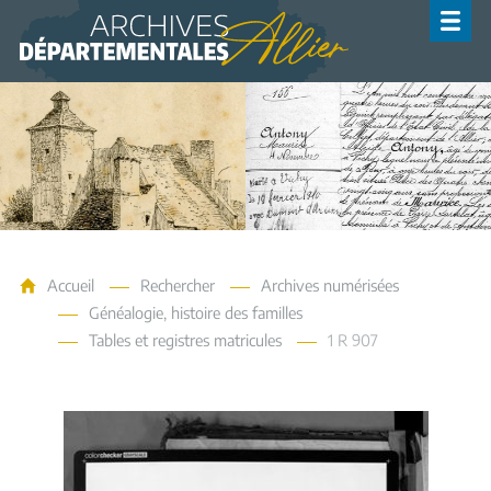
Archives de l'Allier
Accueil
Rechercher
Archives numérisées
Généalogie, histoire des familles
Tables et registres matricules
1 R 907