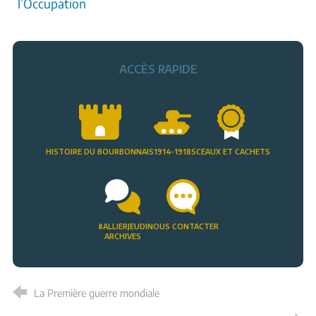
l’Occupation
ACCÈS RAPIDE
HISTOIRE DU BOURBONNAIS
1914-1918
SCEAUX ET CACHETS
#ALLIERJEUDI
NOUS CONTACTER
ARCHIVES
La Première guerre mondiale