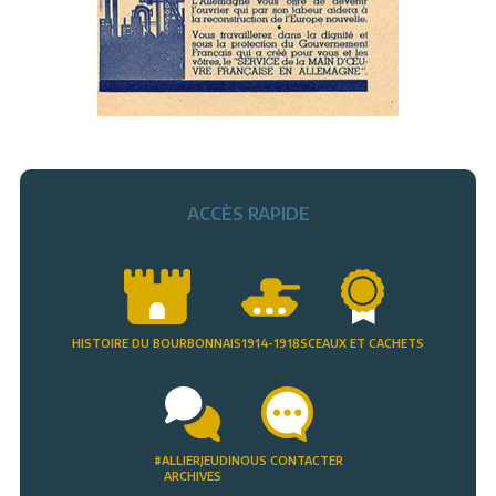
ACCÈS RAPIDE
HISTOIRE DU BOURBONNAIS
1914-1918
SCEAUX ET CACHETS
#ALLIERJEUDI
NOUS CONTACTER
ARCHIVES