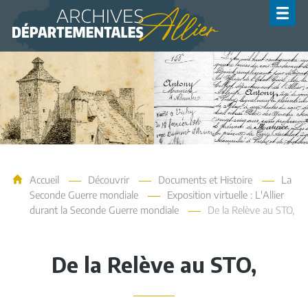
Archives de l'Allier
Accueil
Découvrir
Documents et Histoire
La
Seconde Guerre mondiale
Exposition virtuelle : L'Allier
durant la Seconde Guerre mondiale
De la Relève au STO,
De la Relève au STO,