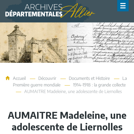
Archives de l'Allier
Accueil
Découvrir
Documents et Histoire
La
Première guerre mondiale
1914-1918 : la grande collecte
AUMAITRE Madeleine, une adolescente de Liernolles
AUMAITRE Madeleine, une
adolescente de Liernolles