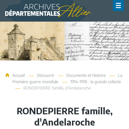
Archives de l'Allier
Accueil
Découvrir
Documents et Histoire
La
Première guerre mondiale
1914-1918 : la grande collecte
RONDEPIERRE famille, d'Andelaroche
RONDEPIERRE famille,
d'Andelaroche