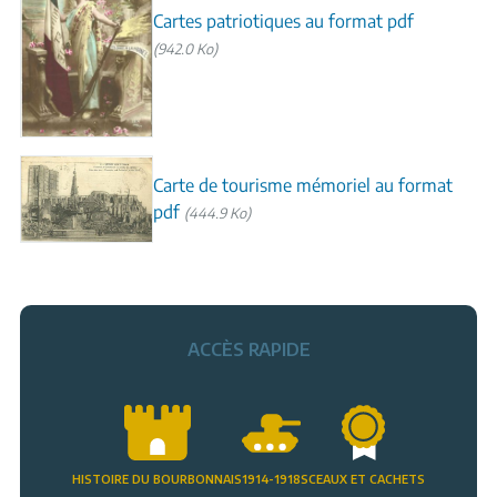
Cartes patriotiques au format pdf
(942.0 Ko)
Carte de tourisme mémoriel au format
pdf
(444.9 Ko)
ACCÈS RAPIDE
HISTOIRE DU BOURBONNAIS
1914-1918
SCEAUX ET CACHETS