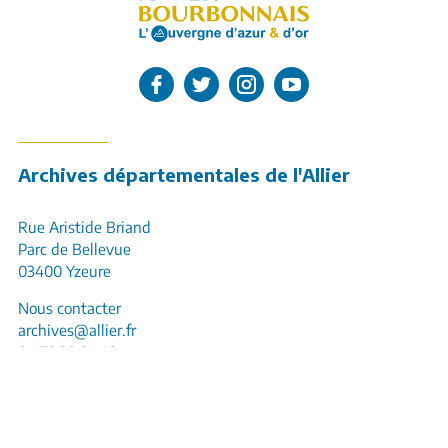
L'Allier sur Facebook
L'Allier sur Twitter
L'Allier sur Instagram
L'Allier sur Youtube
Archives départementales de l'Allier
Rue Aristide Briand
Parc de Bellevue
03400 Yzeure
Nous contacter
archives@allier.fr
04 70 20 01 40
Horaires d’ouverture :
Lundi, mardi, mercredi, jeudi
8h30-12h et 13h30-17h