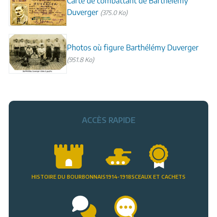
Carte de combattant de Barthélémy
Duverger
(375.0 Ko)
Photos où figure Barthélémy Duverger
(951.8 Ko)
ACCÈS RAPIDE
HISTOIRE DU BOURBONNAIS
1914-1918
SCEAUX ET CACHETS