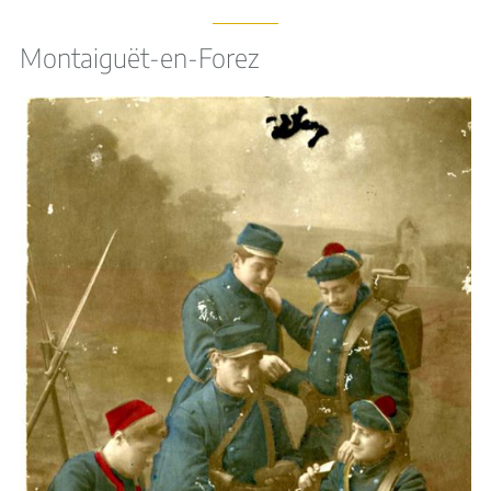
Montaiguët-en-Forez