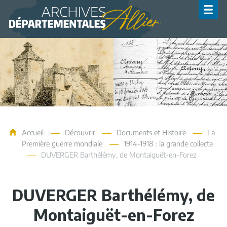
Archives de l'Allier
Accueil
Découvrir
Documents et Histoire
La
Première guerre mondiale
1914-1918 : la grande collecte
DUVERGER Barthélémy, de Montaiguët-en-Forez
DUVERGER Barthélémy, de
Montaiguët-en-Forez